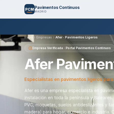
Pavimentos Continuos
PCM
MADRID
Inicio
Empresas
Afer · Pavimentos Ligeros
Empresa Verificada · Portal Pavimentos Continuos
Afer Pavimen
Especialistas en pavimentos ligeros para 
Afer es una empresa especialista en pavim
instalación en toda la península y Baleares
PVC, moquetas, suelos antideslizantes y ta
madera) para hogar, comercio e industria. 