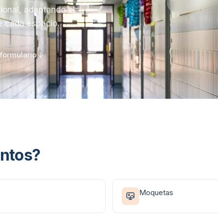
ional, adaptando el
de cada espacio.
formulario
ntos
?
Moquetas