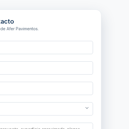
tacto
a de
Afer Pavimentos
.