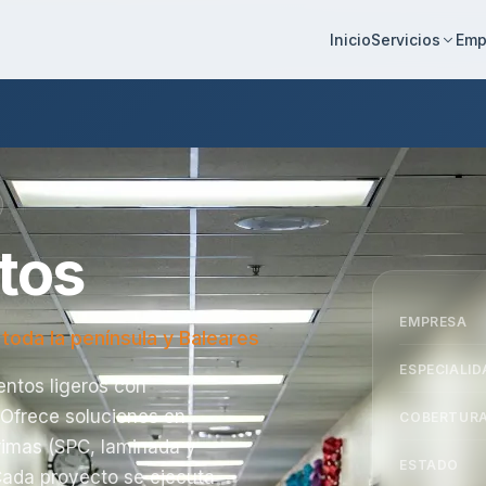
Inicio
Emp
Servicios
tos
EMPRESA
toda la península y Baleares
ESPECIALID
entos ligeros con
. Ofrece soluciones en
COBERTUR
rimas (SPC, laminada y
ESTADO
Cada proyecto se ejecuta