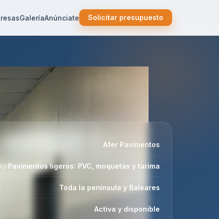
Solicitar presupuesto
resas
Galería
Anúnciate
Afer Pavimentos
Pavimentos ligeros: PVC, moquetas y tarima
AD
Toda la península y Baleares
A
Activa y disponible