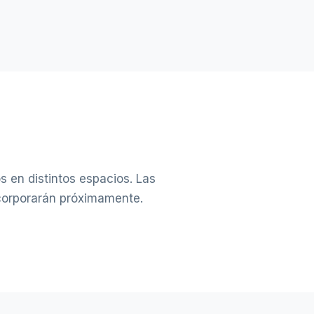
s en distintos espacios. Las
ncorporarán próximamente.
SUELO CONTINUO EN ZONA DE PASO