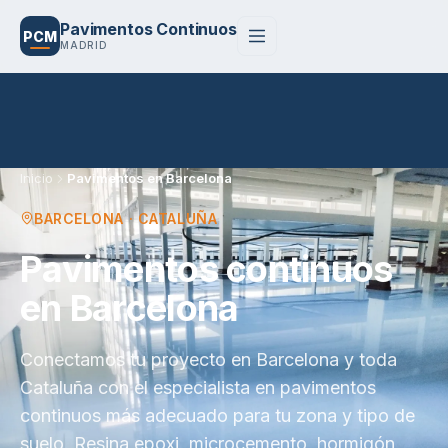
Pavimentos Continuos
PCM
MADRID
Inicio
Pavimentos en Barcelona
BARCELONA · CATALUÑA
Pavimentos continuos
en Barcelona
Conectamos tu proyecto en Barcelona y toda
Cataluña con el especialista en pavimentos
continuos más adecuado para tu zona y tipo de
suelo. Resina epoxi, microcemento, hormigón