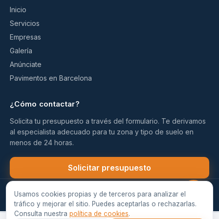
Inicio
Servicios
Empresas
Galería
Anúnciate
Pavimentos en Barcelona
¿Cómo contactar?
Solicita tu presupuesto a través del formulario. Te derivamos
al especialista adecuado para tu zona y tipo de suelo en
menos de 24 horas.
Solicitar presupuesto
© 2026 Pavimentos Continuos Madrid
Aviso Legal
Política de Privacidad
Cookies
Usamos cookies propias y de terceros para analizar el
tráfico y mejorar el sitio. Puedes aceptarlas o rechazarlas.
Consulta nuestra
política de cookies
.