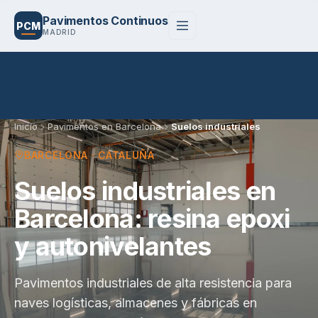
Pavimentos Continuos
PCM
MADRID
Inicio
Pavimentos en Barcelona
Suelos industriales
BARCELONA · CATALUÑA
Suelos industriales en
Barcelona: resina epoxi
y autonivelantes
Pavimentos industriales de alta resistencia para
naves logísticas, almacenes y fábricas en