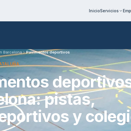
Inicio
Emp
Servicios
n Barcelona
Pavimentos deportivos
CATALUÑA
mentos deportivos
lona: pistas,
eportivos y coleg