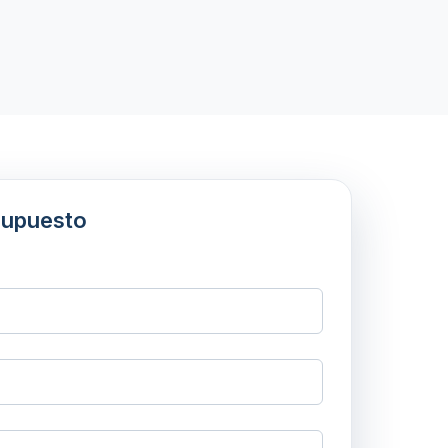
supuesto
.