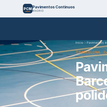
Pavimentos Continuos
PCM
MADRID
Inicio
Pavimentos e
BARCELONA · 
Pavi
Barce
polid