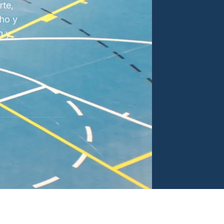
rte,
cho y
n y