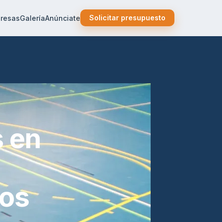
Solicitar presupuesto
resas
Galería
Anúnciate
 en
ios